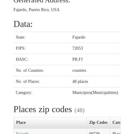
Generated Address:
Fajardo, Puerto Rico, USA
Data:
State:
Fajardo
FIPS:
72053
HASC:
PR.FJ
No. of Counties:
counties
No. of Places:
48 places
Category:
Municipios(Municipalities)
Places zip codes
(48)
Place
Zip Codes
Category
Fajardo
00738
Places